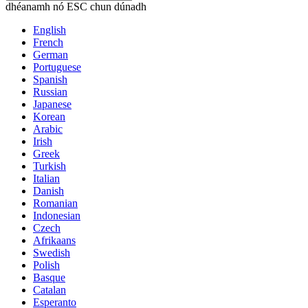
dhéanamh nó ESC chun dúnadh
English
French
German
Portuguese
Spanish
Russian
Japanese
Korean
Arabic
Irish
Greek
Turkish
Italian
Danish
Romanian
Indonesian
Czech
Afrikaans
Swedish
Polish
Basque
Catalan
Esperanto