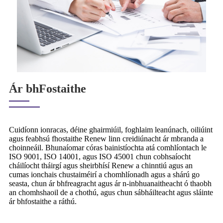
Ár bhFostaithe
Cuidíonn ionracas, déine ghairmiúil, foghlaim leanúnach, oiliúint
agus feabhsú fhostaithe Renew linn creidiúnacht ár mbranda a
choinneáil. Bhunaíomar córas bainistíochta atá comhlíontach le
ISO 9001, ISO 14001, agus ISO 45001 chun cobhsaíocht
cháilíocht tháirgí agus sheirbhísí Renew a chinntiú agus an
cumas ionchais chustaiméirí a chomhlíonadh agus a shárú go
seasta, chun ár bhfreagracht agus ár n-inbhuanaitheacht ó thaobh
an chomhshaoil ​​de a chothú, agus chun sábháilteacht agus sláinte
ár bhfostaithe a ráthú.