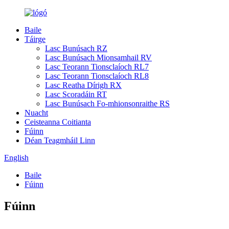
Baile
Táirge
Lasc Bunúsach RZ
Lasc Bunúsach Mionsamhail RV
Lasc Teorann Tionsclaíoch RL7
Lasc Teorann Tionsclaíoch RL8
Lasc Reatha Dírigh RX
Lasc Scoradáin RT
Lasc Bunúsach Fo-mhionsonraithe RS
Nuacht
Ceisteanna Coitianta
Fúinn
Déan Teagmháil Linn
English
Baile
Fúinn
Fúinn