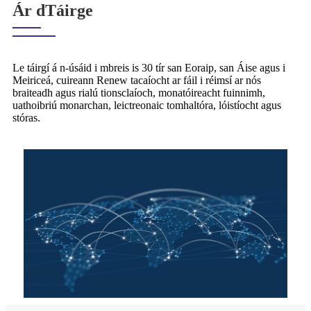
Ár dTáirge
Le táirgí á n-úsáid i mbreis is 30 tír san Eoraip, san Áise agus i
Meiriceá, cuireann Renew tacaíocht ar fáil i réimsí ar nós
braiteadh agus rialú tionsclaíoch, monatóireacht fuinnimh,
uathoibriú monarchan, leictreonaic tomhaltóra, lóistíocht agus
stóras.