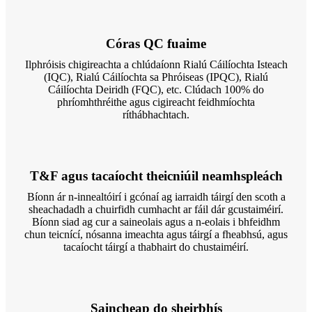
Córas QC fuaime
Ilphróisis chigireachta a chlúdaíonn Rialú Cáilíochta Isteach
(IQC), Rialú Cáilíochta sa Phróiseas (IPQC), Rialú
Cáilíochta Deiridh (FQC), etc. Clúdach 100% do
phríomhthréithe agus cigireacht feidhmíochta
ríthábhachtach.
T&F agus tacaíocht theicniúil neamhspleách
Bíonn ár n-innealtóirí i gcónaí ag iarraidh táirgí den scoth a
sheachadadh a chuirfidh cumhacht ar fáil dár gcustaiméirí.
Bíonn siad ag cur a saineolais agus a n-eolais i bhfeidhm
chun teicnící, nósanna imeachta agus táirgí a fheabhsú, agus
tacaíocht táirgí a thabhairt do chustaiméirí.
Saincheap do sheirbhís