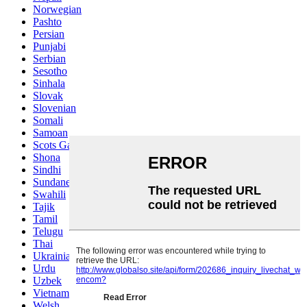
Norwegian
Pashto
Persian
Punjabi
Serbian
Sesotho
Sinhala
Slovak
Slovenian
Somali
Samoan
Scots Gaelic
Shona
Sindhi
Sundanese
Swahili
Tajik
Tamil
Telugu
Thai
Ukrainian
Urdu
Uzbek
Vietnamese
Welsh