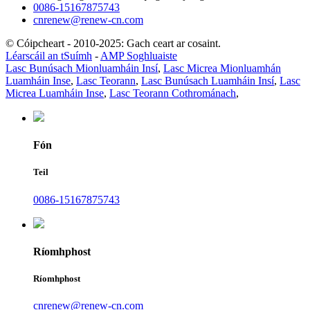
0086-15167875743
cnrenew@renew-cn.com
© Cóipcheart - 2010-2025: Gach ceart ar cosaint.
Léarscáil an tSuímh
-
AMP Soghluaiste
Lasc Bunúsach Mionluamháin Insí
,
Lasc Micrea Mionluamhán
Luamháin Inse
,
Lasc Teorann
,
Lasc Bunúsach Luamháin Insí
,
Lasc
Micrea Luamháin Inse
,
Lasc Teorann Cothrománach
,
Fón
Teil
0086-15167875743
Ríomhphost
Ríomhphost
cnrenew@renew-cn.com