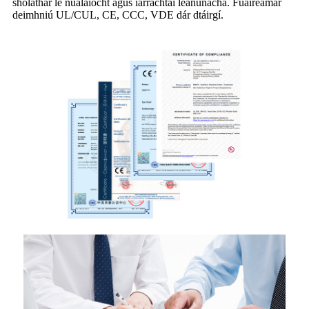
sholáthar le nuálaíocht agus iarrachtaí leanúnacha. Fuaireamar
deimhniú UL/CUL, CE, CCC, VDE dár dtáirgí.