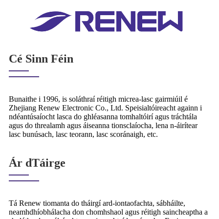
Cé Sinn Féin
Bunaithe i 1996, is soláthraí réitigh micrea-lasc gairmiúil é
Zhejiang Renew Electronic Co., Ltd. Speisialtóireacht againn i
ndéantúsaíocht lasca do ghléasanna tomhaltóirí agus tráchtála
agus do threalamh agus áiseanna tionsclaíocha, lena n-áirítear
lasc bunúsach, lasc teorann, lasc scoránaigh, etc.
Ár dTáirge
Tá Renew tiomanta do tháirgí ard-iontaofachta, sábháilte,
neamhdhíobhálacha don chomhshaol agus réitigh saincheaptha a