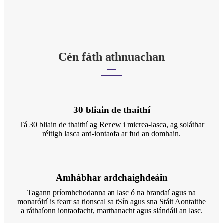
Cén fáth athnuachan
30 bliain de thaithí
Tá 30 bliain de thaithí ag Renew i micrea-lasca, ag soláthar
réitigh lasca ard-iontaofa ar fud an domhain.
Amhábhar ardchaighdeáin
Tagann príomhchodanna an lasc ó na brandaí agus na
monaróirí is fearr sa tionscal sa tSín agus sna Stáit Aontaithe
a ráthaíonn iontaofacht, marthanacht agus slándáil an lasc.