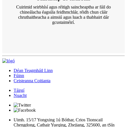
Cuirimid seirbhísí agus réitigh saincheaptha ar fáil do
chineálacha éagsúla feidhmchlár, réidh chun cláir
chruthaitheacha a aimsiú agus luach a thabhairt dár
gcustaiméirí.
Déan Teagmháil Linn
Fúinn
Ceisteanna Coitianta
Táirgí
Nuacht
Uimh. 15/17 Yongxing 1ú Bóthar, Crios Tionscail
Chengdong, Cathair Yueqing, Zhejiang, 325600, an tSín