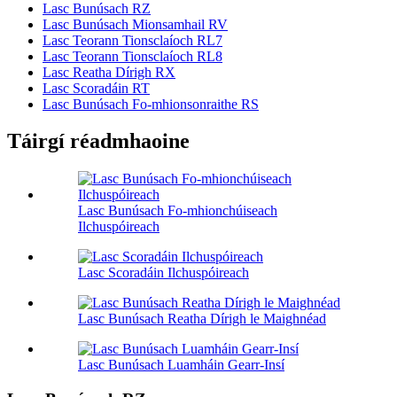
Lasc Bunúsach RZ
Lasc Bunúsach Mionsamhail RV
Lasc Teorann Tionsclaíoch RL7
Lasc Teorann Tionsclaíoch RL8
Lasc Reatha Dírigh RX
Lasc Scoradáin RT
Lasc Bunúsach Fo-mhionsonraithe RS
Táirgí réadmhaoine
Lasc Bunúsach Fo-mhionchúiseach
Ilchuspóireach
Lasc Scoradáin Ilchuspóireach
Lasc Bunúsach Reatha Dírigh le Maighnéad
Lasc Bunúsach Luamháin Gearr-Insí