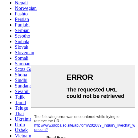
Nepali
Norwegian
Pashto
Persian
Punjabi
Serbian
Sesotho
Sinhala
Slovak
Slovenian
Somali
Samoan
Scots Gaelic
Shona
Sindhi
Sundanese
Swahili
Tajik
Tamil
Telugu
Thai
Ukrainian
Urdu
Uzbek
Vietnamese