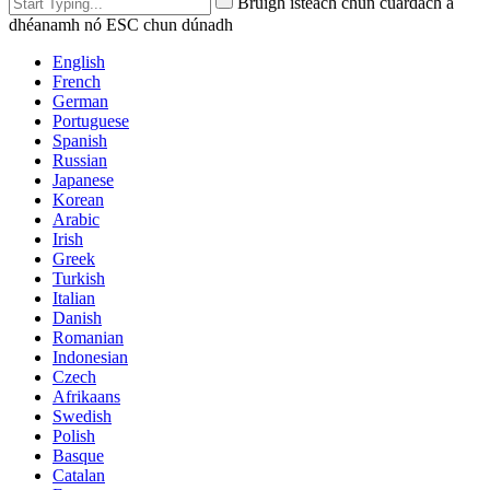
Brúigh isteach chun cuardach a
dhéanamh nó ESC chun dúnadh
English
French
German
Portuguese
Spanish
Russian
Japanese
Korean
Arabic
Irish
Greek
Turkish
Italian
Danish
Romanian
Indonesian
Czech
Afrikaans
Swedish
Polish
Basque
Catalan