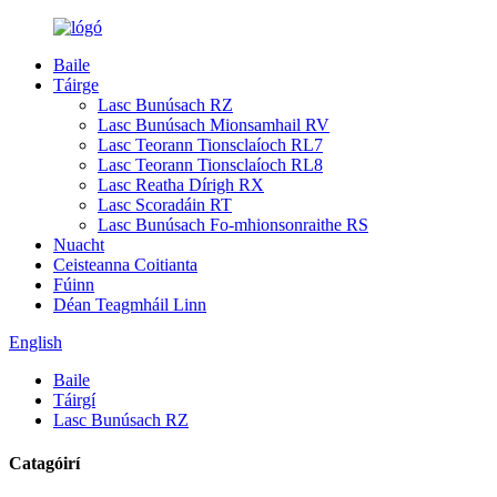
Baile
Táirge
Lasc Bunúsach RZ
Lasc Bunúsach Mionsamhail RV
Lasc Teorann Tionsclaíoch RL7
Lasc Teorann Tionsclaíoch RL8
Lasc Reatha Dírigh RX
Lasc Scoradáin RT
Lasc Bunúsach Fo-mhionsonraithe RS
Nuacht
Ceisteanna Coitianta
Fúinn
Déan Teagmháil Linn
English
Baile
Táirgí
Lasc Bunúsach RZ
Catagóirí