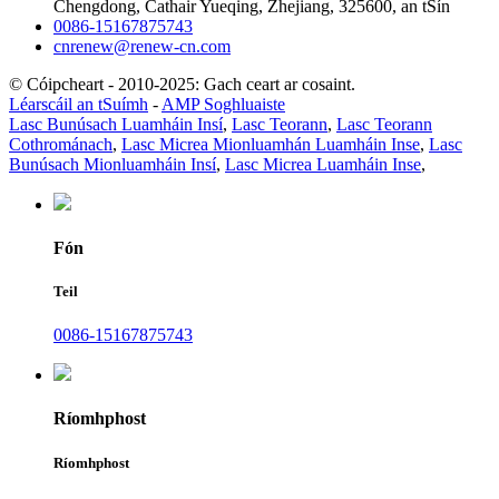
Chengdong, Cathair Yueqing, Zhejiang, 325600, an tSín
0086-15167875743
cnrenew@renew-cn.com
© Cóipcheart - 2010-2025: Gach ceart ar cosaint.
Léarscáil an tSuímh
-
AMP Soghluaiste
Lasc Bunúsach Luamháin Insí
,
Lasc Teorann
,
Lasc Teorann
Cothrománach
,
Lasc Micrea Mionluamhán Luamháin Inse
,
Lasc
Bunúsach Mionluamháin Insí
,
Lasc Micrea Luamháin Inse
,
Fón
Teil
0086-15167875743
Ríomhphost
Ríomhphost