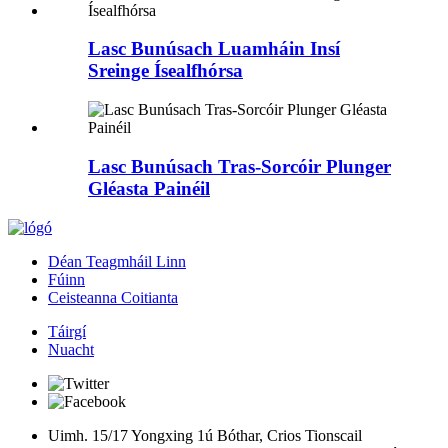
Lasc Bunúsach Luamháin Insí
Sreinge Ísealfhórsa
Lasc Bunúsach Tras-Sorcóir Plunger
Gléasta Painéil
Déan Teagmháil Linn
Fúinn
Ceisteanna Coitianta
Táirgí
Nuacht
Uimh. 15/17 Yongxing 1ú Bóthar, Crios Tionscail